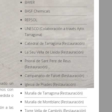
BAYER
BASF Chemicals
REPSOL
UNESCO (Colaboración a través Ayto.
Tarragona)
Catedral de Tarragona (Restauración)
La Seu Vella de Lleida (Restauración)
Prioral de Sant Pere de Reus
(Restauración)
Campanario de Falset (Restauración)
onado un
Iglesia de Prades (Restauración)
imos con
Muralla de Tarragona (Restauración)
medida o
Muralla de Montblanc (Restauración)
ón a las
Torre Vella de Cambrils (Restauración)