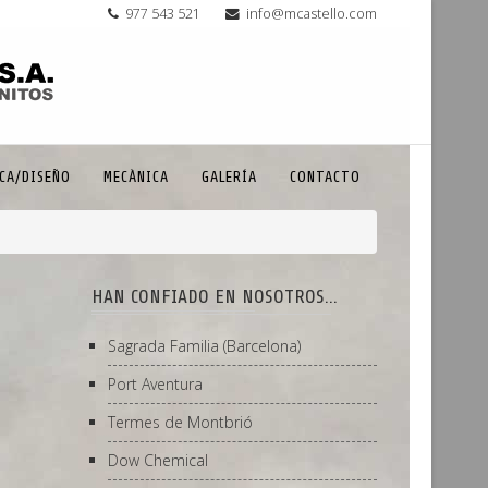
977 543 521
info@mcastello.com
CA/DISEÑO
MECÀNICA
GALERÍA
CONTACTO
HAN CONFIADO EN NOSOTROS...
Sagrada Familia (Barcelona)
Port Aventura
Termes de Montbrió
Dow Chemical